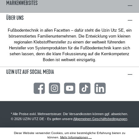
MARKENWEBSITES
ÜBER UNS
Fußbodentechnik in allen Facetten – dafür steht die Uzin Utz SE, ein
börsennotiertes Familienunternehmen. Die Entwicklung vom kleinen
regionalen Klebstoffhersteller zu einem der weltweit führenden
Hersteller von Systemprodukten für die Fußbodentechnik kann sich
sehen lassen, denn die klare Fokussierung auf die Kernkompetenz
Boden ist weltweit einzigartig.
UZIN UTZ AUF SOCIAL MEDIA
Facebook
Instagram
YouTube
TikTok
LinkedIn
* Alle Preise exkl. Mehrwertsteuer. Die Versandkosten können ggf. abweichen.
© 2026 UZIN UTZ DE - Es gelten unsere
Allgemeinen Geschäftsbedingungen
.
Diese Website verwendet Cookies, um eine bestmögliche Erfahrung bieten zu
können.
Mehr Informationen ...