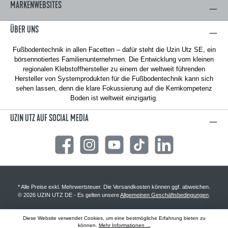
MARKENWEBSITES
ÜBER UNS
Fußbodentechnik in allen Facetten – dafür steht die Uzin Utz SE, ein
börsennotiertes Familienunternehmen. Die Entwicklung vom kleinen
regionalen Klebstoffhersteller zu einem der weltweit führenden
Hersteller von Systemprodukten für die Fußbodentechnik kann sich
sehen lassen, denn die klare Fokussierung auf die Kernkompetenz
Boden ist weltweit einzigartig.
UZIN UTZ AUF SOCIAL MEDIA
Facebook
Instagram
YouTube
TikTok
LinkedIn
* Alle Preise exkl. Mehrwertsteuer. Die Versandkosten können ggf. abweichen.
© 2026 UZIN UTZ DE - Es gelten unsere
Allgemeinen Geschäftsbedingungen
.
Diese Website verwendet Cookies, um eine bestmögliche Erfahrung bieten zu
können.
Mehr Informationen ...