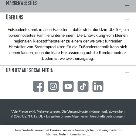
MARKENWEBSITES
ÜBER UNS
Fußbodentechnik in allen Facetten – dafür steht die Uzin Utz SE, ein
börsennotiertes Familienunternehmen. Die Entwicklung vom kleinen
regionalen Klebstoffhersteller zu einem der weltweit führenden
Hersteller von Systemprodukten für die Fußbodentechnik kann sich
sehen lassen, denn die klare Fokussierung auf die Kernkompetenz
Boden ist weltweit einzigartig.
UZIN UTZ AUF SOCIAL MEDIA
Facebook
Instagram
YouTube
TikTok
LinkedIn
* Alle Preise exkl. Mehrwertsteuer. Die Versandkosten können ggf. abweichen.
© 2026 UZIN UTZ DE - Es gelten unsere
Allgemeinen Geschäftsbedingungen
.
Diese Website verwendet Cookies, um eine bestmögliche Erfahrung bieten zu
können.
Mehr Informationen ...