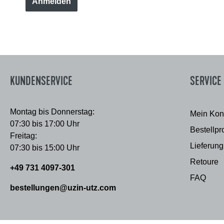
Anmelden
KUNDENSERVICE
SERVICE
Montag bis Donnerstag:
Mein Kon
07:30 bis 17:00 Uhr
Bestellpr
Freitag:
Lieferung
07:30 bis 15:00 Uhr
Retoure
+49 731 4097-301
FAQ
bestellungen@uzin-utz.com