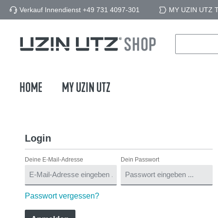
Verkauf Innendienst +49 731 4097-301
MY UZIN UTZ To
springen
Zur Hauptnavigation springen
HOME
MY UZIN UTZ
Login
Deine E-Mail-Adresse
Dein Passwort
Passwort vergessen?