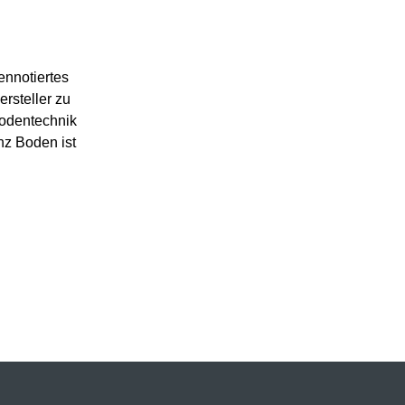
ennotiertes
rsteller zu
bodentechnik
nz Boden ist