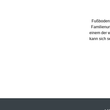
Fußbodente
Familienun
einem der w
kann sich s