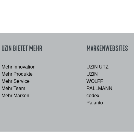
UZIN BIETET MEHR
MARKENWEBSITES
Mehr Innovation
UZIN UTZ
Mehr Produkte
UZIN
Mehr Service
WOLFF
Mehr Team
PALLMANN
Mehr Marken
codex
Pajarito