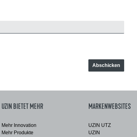
Abschicken
UZIN BIETET MEHR
MARKENWEBSITES
Mehr Innovation
UZIN UTZ
Mehr Produkte
UZIN