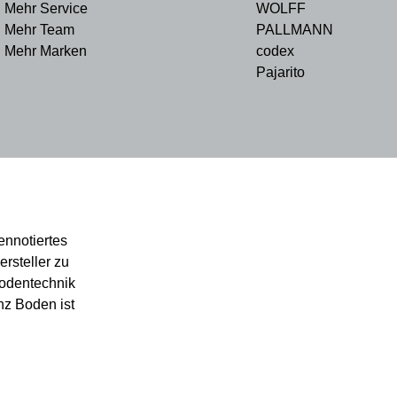
Mehr Service
WOLFF
Mehr Team
PALLMANN
Mehr Marken
codex
Pajarito
ennotiertes
rsteller zu
bodentechnik
nz Boden ist