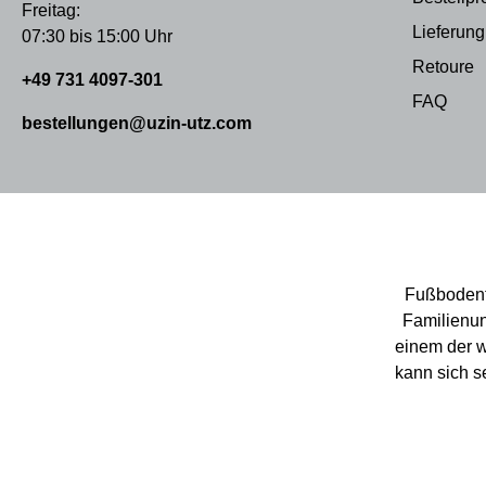
Freitag:
Lieferung
07:30 bis 15:00 Uhr
Retoure
+49 731 4097-301
FAQ
bestellungen@uzin-utz.com
Fußbodente
Familienun
einem der w
kann sich s