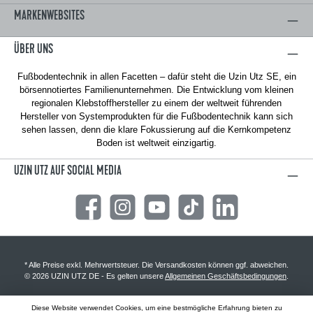
MARKENWEBSITES
ÜBER UNS
Fußbodentechnik in allen Facetten – dafür steht die Uzin Utz SE, ein
börsennotiertes Familienunternehmen. Die Entwicklung vom kleinen
regionalen Klebstoffhersteller zu einem der weltweit führenden
Hersteller von Systemprodukten für die Fußbodentechnik kann sich
sehen lassen, denn die klare Fokussierung auf die Kernkompetenz
Boden ist weltweit einzigartig.
UZIN UTZ AUF SOCIAL MEDIA
Facebook
Instagram
YouTube
TikTok
LinkedIn
* Alle Preise exkl. Mehrwertsteuer. Die Versandkosten können ggf. abweichen.
© 2026 UZIN UTZ DE - Es gelten unsere
Allgemeinen Geschäftsbedingungen
.
Diese Website verwendet Cookies, um eine bestmögliche Erfahrung bieten zu