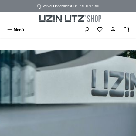
alt springen
Verkauf Innendienst +49 731 4097-301
Menü