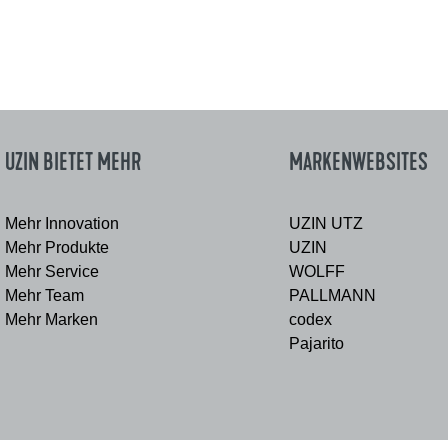
UZIN BIETET MEHR
MARKENWEBSITES
Mehr Innovation
UZIN UTZ
Mehr Produkte
UZIN
Mehr Service
WOLFF
Mehr Team
PALLMANN
Mehr Marken
codex
Pajarito