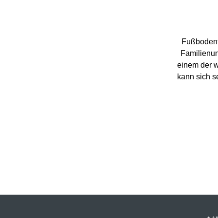
Fußbodente
Familienun
einem der w
kann sich s