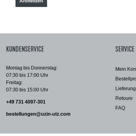
Anmelden
KUNDENSERVICE
SERVICE
Montag bis Donnerstag:
Mein Kon
07:30 bis 17:00 Uhr
Bestellpr
Freitag:
Lieferung
07:30 bis 15:00 Uhr
Retoure
+49 731 4097-301
FAQ
bestellungen@uzin-utz.com