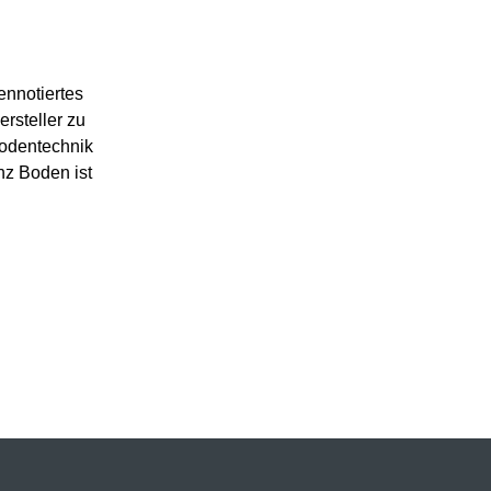
ennotiertes
rsteller zu
bodentechnik
nz Boden ist