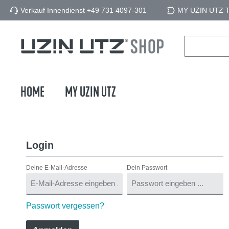
Verkauf Innendienst +49 731 4097-301
MY UZIN UTZ To
springen
Zur Hauptnavigation springen
HOME
MY UZIN UTZ
Login
Deine E-Mail-Adresse
Dein Passwort
Passwort vergessen?