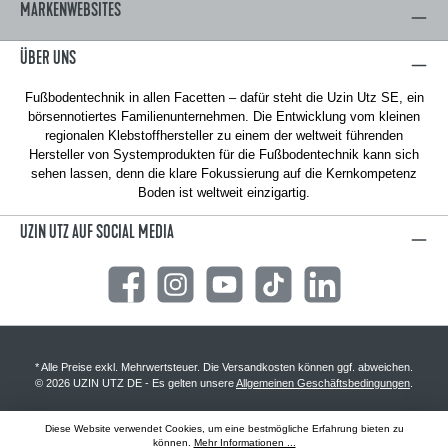
MARKENWEBSITES
ÜBER UNS
Fußbodentechnik in allen Facetten – dafür steht die Uzin Utz SE, ein
börsennotiertes Familienunternehmen. Die Entwicklung vom kleinen
regionalen Klebstoffhersteller zu einem der weltweit führenden
Hersteller von Systemprodukten für die Fußbodentechnik kann sich
sehen lassen, denn die klare Fokussierung auf die Kernkompetenz
Boden ist weltweit einzigartig.
UZIN UTZ AUF SOCIAL MEDIA
Facebook
Instagram
YouTube
TikTok
LinkedIn
* Alle Preise exkl. Mehrwertsteuer. Die Versandkosten können ggf. abweichen.
© 2026 UZIN UTZ DE - Es gelten unsere
Allgemeinen Geschäftsbedingungen
.
Diese Website verwendet Cookies, um eine bestmögliche Erfahrung bieten zu
können.
Mehr Informationen ...